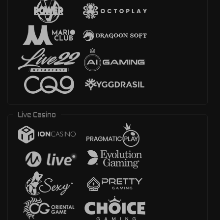
Live Casino