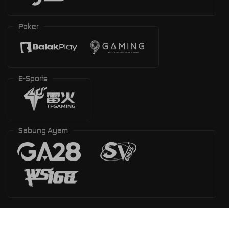
Poker
E-Sports
Sabung Ayam