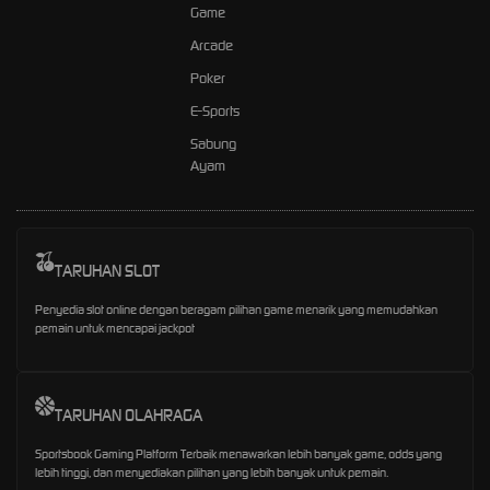
Game
Arcade
Poker
E-Sports
Sabung
Ayam
TARUHAN SLOT
Penyedia slot online dengan beragam pilihan game menarik yang memudahkan
pemain untuk mencapai jackpot
TARUHAN OLAHRAGA
Sportsbook Gaming Platform Terbaik menawarkan lebih banyak game, odds yang
lebih tinggi, dan menyediakan pilihan yang lebih banyak untuk pemain.