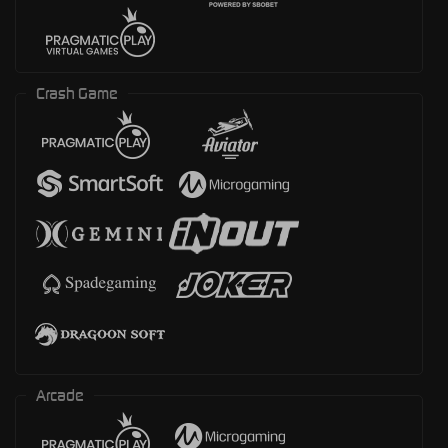
Crash Game
Arcade